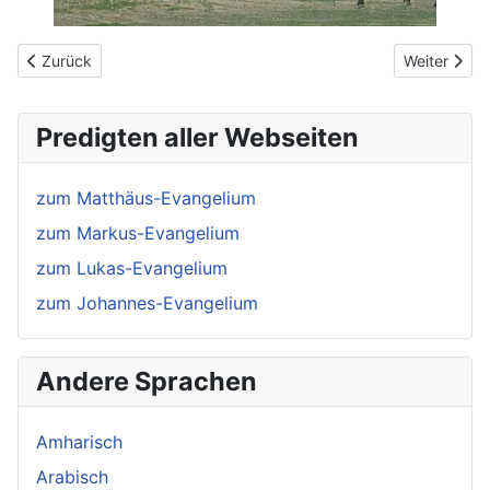
Vorheriger Beitrag: Vietnameisisch
Nächster Be
Zurück
Weiter
Predigten aller Webseiten
zum Matthäus-Evangelium
zum Markus-Evangelium
zum Lukas-Evangelium
zum Johannes-Evangelium
Andere Sprachen
Amharisch
Arabisch